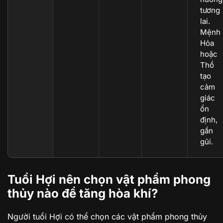
tương
lai.
Mệnh
Hỏa
hoặc
Thổ
tạo
cảm
giác
ổn
định,
gần
gũi.
Tuổi Hợi nên chọn vật phẩm phong
thủy nào để tăng hòa khí?
Người tuổi Hợi có thể chọn các vật phẩm phong thủy