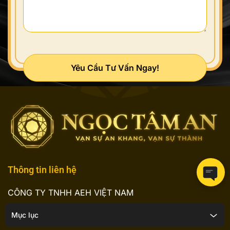
Yêu Cầu Tư Vấn Ngay!
Thông tin liên hệ
CÔNG TY TNHH AEH VIỆT NAM
Số 80, ngõ 68, Ngụy Như Kon Tum, phường Thanh
Mục lục
Xuân, Hà Nội