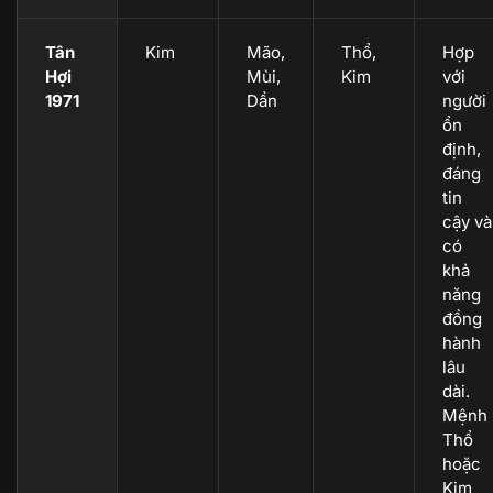
Tân
Kim
Mão,
Thổ,
Hợp
Hợi
Mùi,
Kim
với
1971
Dần
người
ổn
định,
đáng
tin
cậy và
có
khả
năng
đồng
hành
lâu
dài.
Mệnh
Thổ
hoặc
Kim