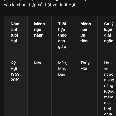
vẫn là nhóm hợp nổi bật với tuổi Hợi.
Năm
Mệnh
Tuổi
Mệnh
Gợi ý
sinh
ngũ
hợp
nên
luận
tuổi
hành
theo
ưu
giải
Hợi
con
tiên
ngắn
giáp
Kỷ
Mộc
Mão,
Thủy,
Hợp
Hợi
Mùi,
Mộc
với
1959,
Dần
người
2019
mang
năng
lượng
mềm
mại,
biết
chia