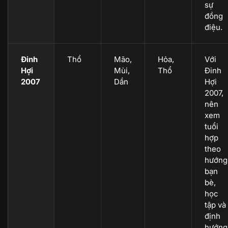
sự
đồng
điệu.
Đinh
Thổ
Mão,
Hỏa,
Với
Hợi
Mùi,
Thổ
Đinh
2007
Dần
Hợi
2007,
nên
xem
tuổi
hợp
theo
hướng
bạn
bè,
học
tập và
định
hướng