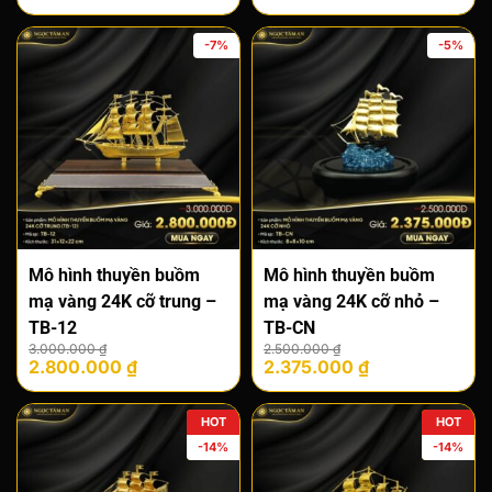
là:
tại
là:
tại
6.150.000 ₫.
là:
3.000.000 ₫.
là:
-7%
-5%
5.700.000 ₫.
2.800.000 ₫.
Mô hình thuyền buồm
Mô hình thuyền buồm
mạ vàng 24K cỡ trung –
mạ vàng 24K cỡ nhỏ –
TB-12
TB-CN
Giá
Giá
Giá
Giá
3.000.000
₫
2.500.000
₫
2.800.000
₫
2.375.000
₫
gốc
hiện
gốc
hiện
là:
tại
là:
tại
3.000.000 ₫.
là:
2.500.000 ₫.
là:
HOT
HOT
2.800.000 ₫.
2.375.000 ₫.
-14%
-14%