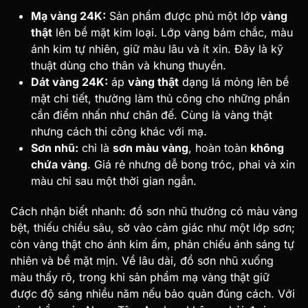
Mạ vàng 24K:
Sản phẩm được phủ một lớp
vàng
thật
lên bề mặt kim loại. Lớp vàng bám chắc, màu
ánh kim tự nhiên, giữ màu lâu và ít xỉn. Đây là kỹ
thuật dùng cho thân và khung thuyền.
Dát vàng 24K:
áp
vàng thật
dạng lá mỏng lên bề
mặt chi tiết, thường làm thủ công cho những phần
cần điểm nhấn như chân đế. Cùng là vàng thật
nhưng cách thi công khác với mạ.
Sơn nhũ:
chỉ là
sơn màu vàng
, hoàn toàn
không
chứa vàng
. Giá rẻ nhưng dễ bong tróc, phai và xỉn
màu chỉ sau một thời gian ngắn.
Cách nhận biết nhanh: đồ sơn nhũ thường có màu vàng
bệt, thiếu chiều sâu, sờ vào cảm giác như một lớp sơn;
còn vàng thật cho ánh kim ấm, phản chiếu ánh sáng tự
nhiên và bề mặt mịn. Về lâu dài, đồ sơn nhũ xuống
màu thấy rõ, trong khi sản phẩm mạ vàng thật giữ
được độ sáng nhiều năm nếu bảo quản đúng cách.
Với