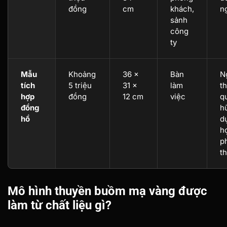
đồng
cm
khách,
n
sảnh
công
ty
Mẫu
Khoảng
36 ×
Bàn
N
tích
5 triệu
31 ×
làm
t
hợp
đồng
12 cm
việc
q
đồng
h
hồ
d
h
p
t
Mô hình thuyền buồm mạ vàng được
làm từ chất liệu gì?