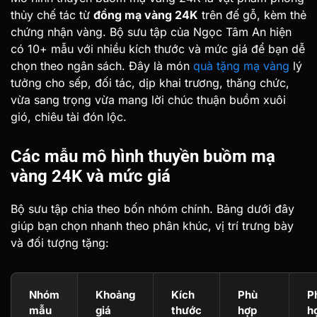
thủy chế tác từ
đồng mạ vàng 24K
trên đế gỗ, kèm thẻ
chứng nhận vàng. Bộ sưu tập của Ngọc Tâm An hiện
có 10+ mẫu với nhiều kích thước và mức giá để bạn dễ
chọn theo ngân sách. Đây là món
quà tặng mạ vàng
lý
tưởng cho sếp, đối tác, dịp khai trương, thăng chức,
vừa sang trọng vừa mang lời chúc thuận buồm xuôi
gió, chiêu tài đón lộc.
Các mẫu mô hình thuyền buồm mạ
vàng 24K và mức giá
Bộ sưu tập chia theo bốn nhóm chính. Bảng dưới đây
giúp bạn chọn nhanh theo phân khúc, vị trí trưng bày
và đối tượng tặng:
Nhóm
Khoảng
Kích
Phù
P
mẫu
giá
thước
hợp
h