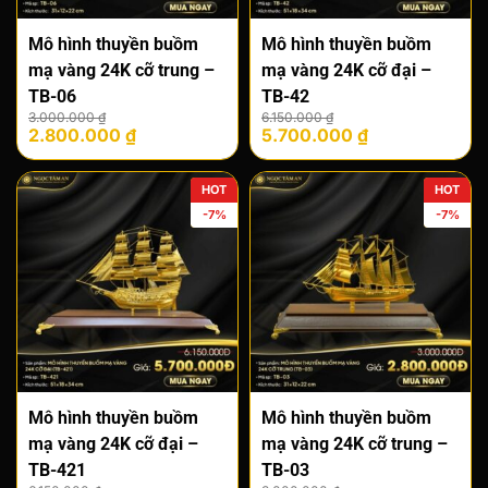
Mô hình thuyền buồm
Mô hình thuyền buồm
mạ vàng 24K cỡ trung –
mạ vàng 24K cỡ đại –
TB-06
TB-42
Giá
Giá
Giá
Giá
3.000.000
₫
6.150.000
₫
2.800.000
₫
5.700.000
₫
gốc
hiện
gốc
hiện
là:
tại
là:
tại
3.000.000 ₫.
là:
6.150.000 ₫.
là:
HOT
HOT
2.800.000 ₫.
5.700.000 ₫.
-7%
-7%
Mô hình thuyền buồm
Mô hình thuyền buồm
mạ vàng 24K cỡ đại –
mạ vàng 24K cỡ trung –
TB-421
TB-03