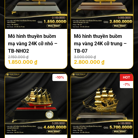
Mô hình thuyền buồm
Mô hình thuyền buồm
mạ vàng 24K cỡ nhỏ –
mạ vàng 24K cỡ trung –
TB-NHO2
TB-07
Giá
Giá
Giá
Giá
2.150.000
₫
3.000.000
₫
1.850.000
₫
2.800.000
₫
gốc
hiện
gốc
hiện
là:
tại
là:
tại
2.150.000 ₫.
là:
3.000.000 ₫.
là:
-10%
HOT
1.850.000 ₫.
2.800.000 ₫.
-7%