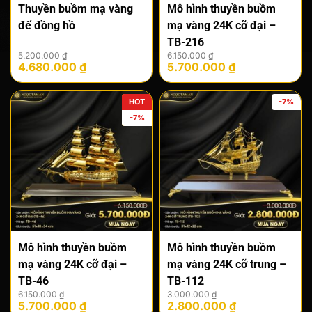
Thuyền buồm mạ vàng
Mô hình thuyền buồm
đế đồng hồ
mạ vàng 24K cỡ đại –
TB-216
Giá
Giá
Giá
Giá
5.200.000
₫
6.150.000
₫
4.680.000
₫
5.700.000
₫
gốc
hiện
gốc
hiện
là:
tại
là:
tại
5.200.000 ₫.
là:
6.150.000 ₫.
là:
HOT
-7%
4.680.000 ₫.
5.700.000 ₫.
-7%
Mô hình thuyền buồm
Mô hình thuyền buồm
mạ vàng 24K cỡ đại –
mạ vàng 24K cỡ trung –
TB-46
TB-112
Giá
Giá
Giá
Giá
6.150.000
₫
3.000.000
₫
5.700.000
₫
2.800.000
₫
gốc
hiện
gốc
hiện