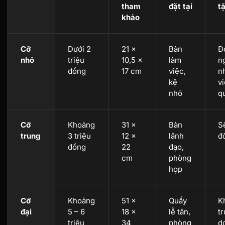
tham
đặt tại
t
khảo
Cỡ
Dưới 2
21 ×
Bàn
Đ
nhỏ
triệu
10,5 ×
làm
n
đồng
17 cm
việc,
n
kệ
vi
nhỏ
q
Cỡ
Khoảng
31 ×
Bàn
S
trung
3 triệu
12 ×
lãnh
đố
đồng
22
đạo,
cm
phòng
họp
Cỡ
Khoảng
51 ×
Quầy
K
đại
5 – 6
18 ×
lễ tân,
t
triệu
34
phòng
d