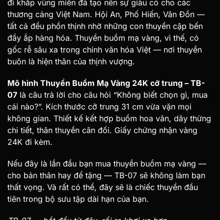
đi khắp vùng miền đã tạo nên sự giàu có cho các
thương cảng Việt Nam. Hội An, Phố Hiến, Vân Đồn —
tất cả đều phồn thịnh nhờ những con thuyền cập bến
đầy ắp hàng hóa. Thuyền buồm mạ vàng, vì thế, có
gốc rễ sâu xa trong chính văn hóa Việt — nơi thuyền
buôn là hiện thân của thịnh vượng.
Mô hình Thuyền Buồm Mạ Vàng 24K cỡ trung – TB-
07
là câu trả lời cho câu hỏi “Không biết chọn gì, mua
cái nào?”. Kích thước cỡ trung 31 cm vừa vặn mọi
không gian. Thiết kế kết hợp buồm hoa văn, dây thừng
chi tiết, thân thuyền cân đối. Giấy chứng nhận vàng
24K đi kèm.
Nếu đây là lần đầu bạn mua thuyền buồm mạ vàng —
cho bản thân hay để tặng — TB-07 sẽ không làm bạn
thất vọng. Và rất có thể, đây sẽ là chiếc thuyền đầu
tiên trong bộ sưu tập dài hạn của bạn.