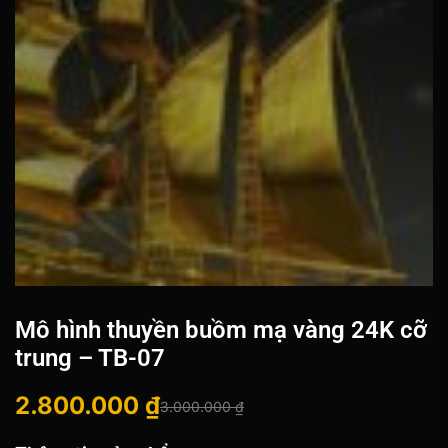
Mô hình thuyền buồm mạ vàng 24K cỡ
trung – TB-07
2.800.000
₫
3.000.000
₫
Giá
Giá