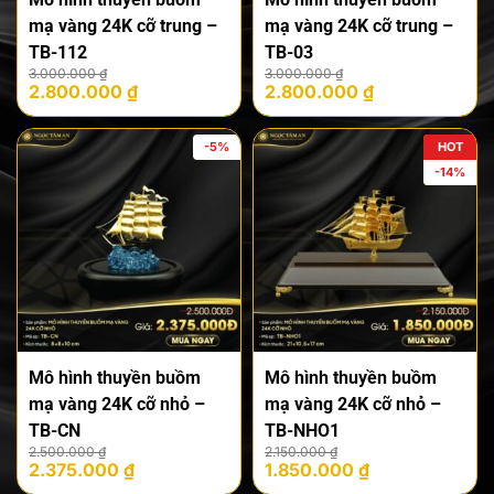
mạ vàng 24K cỡ trung –
mạ vàng 24K cỡ trung –
TB-112
TB-03
Giá
Giá
Giá
Giá
3.000.000
₫
3.000.000
₫
2.800.000
₫
2.800.000
₫
gốc
hiện
gốc
hiện
là:
tại
là:
tại
3.000.000 ₫.
là:
3.000.000 ₫.
là:
-5%
HOT
2.800.000 ₫.
2.800.000 ₫.
-14%
Mô hình thuyền buồm
Mô hình thuyền buồm
mạ vàng 24K cỡ nhỏ –
mạ vàng 24K cỡ nhỏ –
TB-CN
TB-NHO1
Giá
Giá
Giá
Giá
2.500.000
₫
2.150.000
₫
2.375.000
₫
1.850.000
₫
gốc
hiện
gốc
hiện