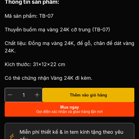
Thông tin sản phẩm:
gốc
hiện
là:
tại
Mã sản phẩm: TB-07
3.000.000 ₫.
là:
Thuyền buồm mạ vàng 24K cỡ trung (TB-07)
2.800.000 ₫.
Chất liệu: Đồng mạ vàng 24K, đế gỗ, chân đế dát vàng
24K.
Kích thước: 31x12x22 cm
Có thẻ chứng nhận Vàng 24K đi kèm.
Thêm vào giỏ hàng
Mô
hình
Mua ngay
Gọi điện xác nhận và giao hàng tận nơi
thuyền
buồm
mạ
Miễn phí thiết kế & in tem kính tặng theo yêu
vàng