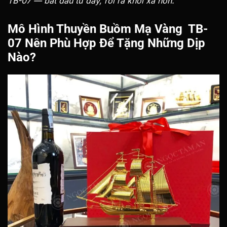
TB-07 — bắt đầu từ đây, rồi ra khơi xa hơn.
Mô Hình Thuyền Buồm Mạ Vàng TB-
07 Nên Phù Hợp Để Tặng Những Dịp
Nào?