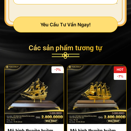
Yêu Cầu Tư Vấn Ngay!
Các sản phẩm tương tự
-7%
HOT
-7%
Mô hình thuyền buồm
Mô hình thuyền buồm