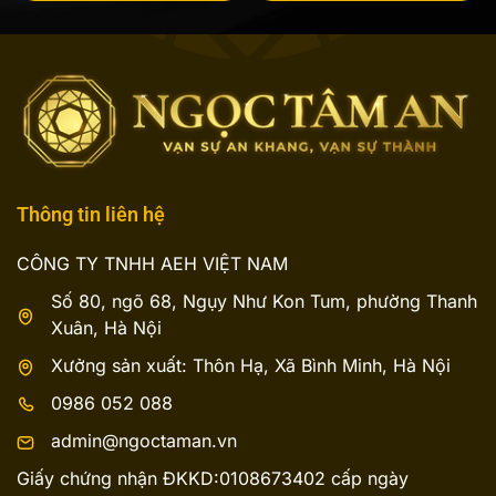
là:
tại
là:
tại
2.500.000 ₫.
là:
2.150.000 ₫.
là:
2.375.000 ₫.
1.850.000 ₫.
Thông tin liên hệ
CÔNG TY TNHH AEH VIỆT NAM
Số 80, ngõ 68, Ngụy Như Kon Tum, phường Thanh
Xuân, Hà Nội
Xưởng sản xuất: Thôn Hạ, Xã Bình Minh, Hà Nội
0986 052 088
admin@ngoctaman.vn
Giấy chứng nhận ĐKKD:0108673402 cấp ngày