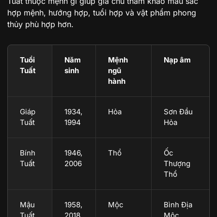
Tuất thuộc mệnh gì giúp gia chủ tham khảo màu sắc
hợp mệnh, hướng hợp, tuổi hợp và vật phẩm phong
thủy phù hợp hơn.
Tuổi
Năm
Mệnh
Nạp âm
Tuất
sinh
ngũ
hành
Giáp
1934,
Hỏa
Sơn Đầu
Tuất
1994
Hỏa
Bính
1946,
Thổ
Ốc
Tuất
2006
Thượng
Thổ
Mậu
1958,
Mộc
Bình Địa
Tuất
2018
Mộc