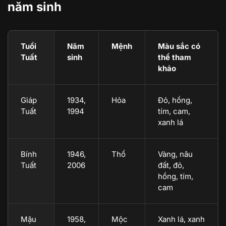
năm sinh
Tuổi
Năm
Mệnh
Màu sắc có
Tuất
sinh
thể tham
khảo
Giáp
1934,
Hỏa
Đỏ, hồng,
Tuất
1994
tím, cam,
xanh lá
Bính
1946,
Thổ
Vàng, nâu
Tuất
2006
đất, đỏ,
hồng, tím,
cam
Mậu
1958,
Mộc
Xanh lá, xanh