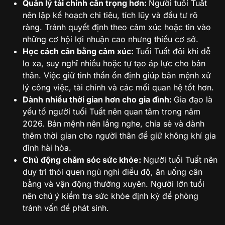
Quản lý tài chính cẩn trọng hơn:
Người tuổi Tuất
nên lập kế hoạch chi tiêu, tích lũy và đầu tư rõ
ràng. Tránh quyết định theo cảm xúc hoặc tin vào
những cơ hội lợi nhuận cao nhưng thiếu cơ sở.
Học cách cân bằng cảm xúc:
Tuổi Tuất đôi khi dễ
lo xa, suy nghĩ nhiều hoặc tự tạo áp lực cho bản
thân. Việc giữ tinh thần ổn định giúp bản mệnh xử
lý công việc, tài chính và các mối quan hệ tốt hơn.
Dành nhiều thời gian hơn cho gia đình:
Gia đạo là
yếu tố người tuổi Tuất nên quan tâm trong năm
2026. Bản mệnh nên lắng nghe, chia sẻ và dành
thêm thời gian cho người thân để giữ không khí gia
đình hài hòa.
Chủ động chăm sóc sức khỏe:
Người tuổi Tuất nên
duy trì thói quen ngủ nghỉ điều độ, ăn uống cân
bằng và vận động thường xuyên. Người lớn tuổi
nên chú ý kiểm tra sức khỏe định kỳ để phòng
tránh vấn đề phát sinh.