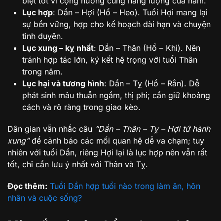
biệt tốt vì cộng hưởng cùng năng lượng của năm.
Lục hợp
: Dần – Hợi (Hổ – Heo). Tuổi Hợi mang lại
sự bền vững, hợp cho kế hoạch dài hạn và chuyện
tình duyên.
Lục xung – kỵ nhất
: Dần – Thân (Hổ – Khỉ). Nên
tránh hợp tác lớn, ký kết hệ trọng với tuổi Thân
trong năm.
Lục hại và tương hình
: Dần – Tỵ (Hổ – Rắn). Dễ
phát sinh mâu thuẫn ngầm, thị phi; cần giữ khoảng
cách và rõ ràng trong giao kèo.
Dân gian vẫn nhắc câu
“Dần – Thân – Tỵ – Hợi tứ hành
xung”
để cảnh báo các mối quan hệ dễ va chạm; tuy
nhiên với tuổi Dần, riêng Hợi lại là lục hợp nên vẫn rất
tốt, chỉ cần lưu ý nhất với Thân và Tỵ.
Đọc thêm:
Tuổi Dần hợp tuổi nào trong làm ăn, hôn
nhân và cuộc sống?