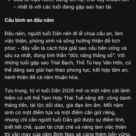
– nhất là với các tuổi đang gặp sao hao tài.
Cầu bình an đầu năm
Đầu năm, người tuổi Dần nên đi lễ chùa cầu an, làm
việc thiện, phóng sinh và sống hướng thiện để tích
phúc – đây vẫn là cách hóa giải sao xấu bền vững và
sâu xa nhất, đúng tinh thần “đức năng thắng số”. Với
những tuổi gặp sao Thái Bạch, Thổ Tú hay Vân Hớn, có
thể dâng sao giải hạn theo phong tục, kết hợp tâm an,
hành thiện để cả năm thuận hòa.
Tựu trung, tử vi tuổi Dần 2026 mở ra một năm cát lành
hiếm có với thế Tam Hợp Thái Tuế nâng đỡ: công danh
thăng tiến, tài lộc dồi dào, gia đạo êm ấm. Mỗi năm
sinh có một điểm tựa và một điểm cần giữ riêng,
nhưng chỉ cần người tuổi Dần giữ được sự điềm tĩnh,
biết tiết chế, quản tài chặt chẽ và năng làm việc thiện
thì vận may của năm Bính Ngọ sẽ càng thêm bền vững.