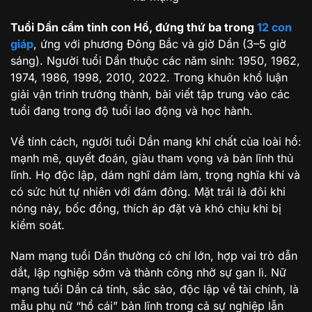
Tuổi Dần cầm tinh con Hổ, đứng thứ ba trong
12 con
giáp
, ứng với phương Đông Bắc và giờ Dần (3–5 giờ
sáng). Người tuổi Dần thuộc các năm sinh: 1950, 1962,
1974, 1986, 1998, 2010, 2022. Trong khuôn khổ luận
giải vận trình trưởng thành, bài viết tập trung vào các
tuổi đang trong độ tuổi lao động và học hành.
Về tính cách, người tuổi Dần mang khí chất của loài hổ:
mạnh mẽ, quyết đoán, giàu tham vọng và bản lĩnh thủ
lĩnh. Họ độc lập, dám nghĩ dám làm, trọng nghĩa khí và
có sức hút tự nhiên với đám đông. Mặt trái là đôi khi
nóng nảy, bốc đồng, thích áp đặt và khó chịu khi bị
kiểm soát.
Nam mạng tuổi Dần thường có chí lớn, hợp vai trò dẫn
dắt, lập nghiệp sớm và thành công nhờ sự gan lì. Nữ
mạng tuổi Dần cá tính, sắc sảo, độc lập về tài chính, là
mẫu phụ nữ “hổ cái” bản lĩnh trong cả sự nghiệp lẫn