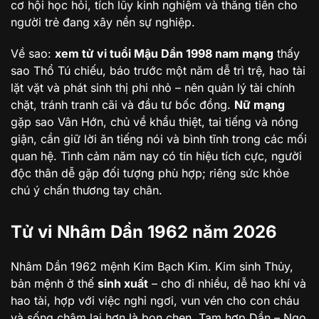
cơ hội học hỏi, tích lũy kinh nghiệm và thăng tiến cho
người trẻ đang xây nền sự nghiệp.
Về sao:
xem tử vi tuổi Mậu Dần 1998 nam mạng
thấy
sao Thổ Tú chiếu, báo trước một năm dễ trì trệ, hao tài
lặt vặt và phát sinh thị phi nhỏ – nên quản lý tài chính
chặt, tránh tranh cãi và đầu tư bốc đồng.
Nữ mạng
gặp sao Vân Hớn, chủ về khẩu thiệt, tai tiếng và nóng
giận, cần giữ lời ăn tiếng nói và bình tĩnh trong các mối
quan hệ. Tình cảm năm nay có tín hiệu tích cực, người
độc thân dễ gặp đối tượng phù hợp; riêng sức khỏe
chú ý chấn thương tay chân.
Tử vi Nhâm Dần 1962 năm 2026
Nhâm Dần 1962 mệnh Kim Bạch Kim. Kim sinh Thủy,
bản mệnh ở thế
sinh xuất
– cho đi nhiều, dễ hao khí và
hao tài, hợp với việc nghỉ ngơi, vun vén cho con cháu
và sống chậm lại hơn là bon chen. Tam hợp Dần – Ngọ