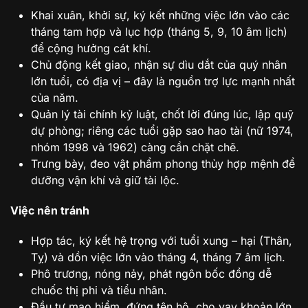
Khai xuân, khởi sự, ký kết những việc lớn vào các
tháng tam hợp và lục hợp (tháng 5, 9, 10 âm lịch)
để cộng hưởng cát khí.
Chủ động kết giao, nhận sự dìu dắt của quý nhân
lớn tuổi, có địa vị – đây là nguồn trợ lực mạnh nhất
của năm.
Quản lý tài chính kỷ luật, chốt lời đúng lúc, lập quỹ
dự phòng; riêng các tuổi gặp sao hao tài (nữ 1974,
nhóm 1998 và 1962) càng cần chặt chẽ.
Trưng bày, đeo vật phẩm phong thủy hợp mệnh để
dưỡng vận khí và giữ tài lộc.
Việc nên tránh
Hợp tác, ký kết hệ trọng với tuổi xung – hại (Thân,
Tỵ) và dồn việc lớn vào tháng 4, tháng 7 âm lịch.
Phô trương, nóng nảy, phát ngôn bốc đồng dễ
chuốc thị phi và tiểu nhân.
Đầu tư mạo hiểm, đứng tên hộ, cho vay khoản lớn