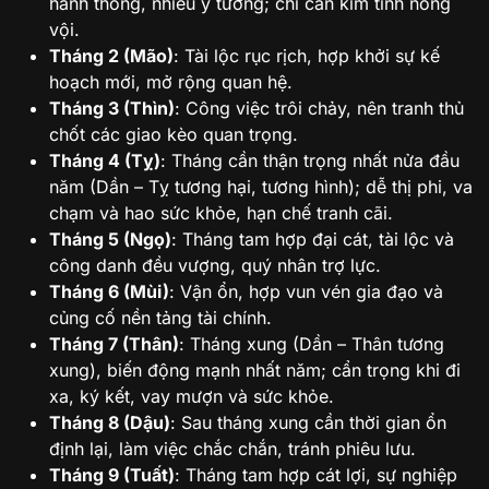
hanh thông, nhiều ý tưởng; chỉ cần kìm tính nóng
vội.
Tháng 2 (Mão)
: Tài lộc rục rịch, hợp khởi sự kế
hoạch mới, mở rộng quan hệ.
Tháng 3 (Thìn)
: Công việc trôi chảy, nên tranh thủ
chốt các giao kèo quan trọng.
Tháng 4 (Tỵ)
: Tháng cần thận trọng nhất nửa đầu
năm (Dần – Tỵ tương hại, tương hình); dễ thị phi, va
chạm và hao sức khỏe, hạn chế tranh cãi.
Tháng 5 (Ngọ)
: Tháng tam hợp đại cát, tài lộc và
công danh đều vượng, quý nhân trợ lực.
Tháng 6 (Mùi)
: Vận ổn, hợp vun vén gia đạo và
củng cố nền tảng tài chính.
Tháng 7 (Thân)
: Tháng xung (Dần – Thân tương
xung), biến động mạnh nhất năm; cẩn trọng khi đi
xa, ký kết, vay mượn và sức khỏe.
Tháng 8 (Dậu)
: Sau tháng xung cần thời gian ổn
định lại, làm việc chắc chắn, tránh phiêu lưu.
Tháng 9 (Tuất)
: Tháng tam hợp cát lợi, sự nghiệp