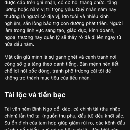
được cấp trên ghi nhận, có cơ hội thăng chức, tăng
lương hoặc nắm vị trí trọng yếu. Quý nhân năm nay
thường là người có địa vị, lớn tuổi và nhiều kinh
nghiệm, sẵn lòng bảo trợ con đường phát triển. Người
làm trong lĩnh vực sáng tạo, giáo dục, kinh doanh,
ngoại thương hay quản lý sẽ thấy rõ đà đi lên ngay từ
nửa đầu năm.
Mặt cần giữ mình là sự ganh ghét và cạnh tranh nơi
công sở gia tăng theo danh tiếng. Bản mệnh nên tiết
chế lời nói bốc đồng, tránh phô trương cái tôi để
không trở thành mục tiêu của tiểu nhân.
Tài lộc và tiền bạc
Tài vận năm Bính Ngọ dồi dào, cả chính tài (thu nhập
chính) lẫn thứ tài (nguồn thu phụ, đầu tư) đều khởi sắc.
Sự ổn định của tam hợp giúp giảm rủi ro, các kênh đầu
tư như cổ phiếu, quỹ có cơ hội sinh lời, đặc biệt vào