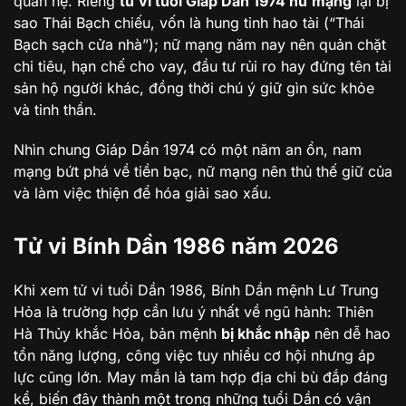
quan hệ. Riêng
tử vi tuổi Giáp Dần 1974 nữ mạng
lại bị
sao Thái Bạch chiếu, vốn là hung tinh hao tài (“Thái
Bạch sạch cửa nhà”); nữ mạng năm nay nên quản chặt
chi tiêu, hạn chế cho vay, đầu tư rủi ro hay đứng tên tài
sản hộ người khác, đồng thời chú ý giữ gìn sức khỏe
và tinh thần.
Nhìn chung Giáp Dần 1974 có một năm an ổn, nam
mạng bứt phá về tiền bạc, nữ mạng nên thủ thế giữ của
và làm việc thiện để hóa giải sao xấu.
Tử vi Bính Dần 1986 năm 2026
Khi xem tử vi tuổi Dần 1986, Bính Dần mệnh Lư Trung
Hỏa là trường hợp cần lưu ý nhất về ngũ hành: Thiên
Hà Thủy khắc Hỏa, bản mệnh
bị khắc nhập
nên dễ hao
tổn năng lượng, công việc tuy nhiều cơ hội nhưng áp
lực cũng lớn. May mắn là tam hợp địa chi bù đắp đáng
kể, biến đây thành một trong những tuổi Dần có vận