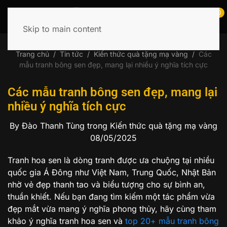
0
Skip to main content
Tìm
kiếm:
Trang chủ
Tin tức
Kiến thức quà tặng mạ vàng
Các
mẫu tranh bông sen đẹp, mang lại nhiều ý nghĩa tích cực
Các mẫu tranh bông sen đẹp, mang lại
nhiều ý nghĩa tích cực
By Đào Thanh Tùng
trong Kiến thức quà tặng mạ vàng
08/05/2025
Tranh hoa sen là dòng tranh được ưa chuộng tại nhiều
quốc gia Á Đông như Việt Nam, Trung Quốc, Nhật Bản
nhờ vẻ đẹp thanh tao và biểu tượng cho sự bình an,
thuần khiết. Nếu bạn đang tìm kiếm một tác phẩm vừa
đẹp mắt vừa mang ý nghĩa phong thủy, hãy cùng tham
khảo ý nghĩa tranh hoa sen và
top 20+ mẫu tranh bông