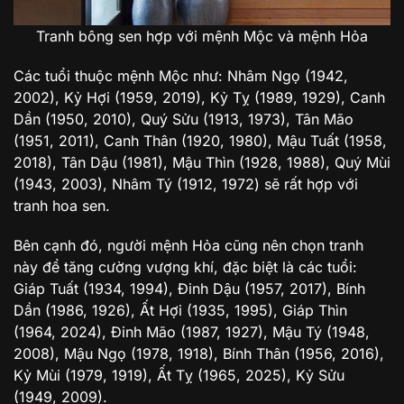
Tranh bông sen hợp với mệnh Mộc và mệnh Hỏa
Các tuổi thuộc mệnh Mộc như: Nhâm Ngọ (1942,
2002), Kỷ Hợi (1959, 2019), Kỷ Tỵ (1989, 1929), Canh
Dần (1950, 2010), Quý Sửu (1913, 1973), Tân Mão
(1951, 2011), Canh Thân (1920, 1980), Mậu Tuất (1958,
2018), Tân Dậu (1981), Mậu Thìn (1928, 1988), Quý Mùi
(1943, 2003), Nhâm Tý (1912, 1972) sẽ rất hợp với
tranh hoa sen.
Bên cạnh đó, người mệnh Hỏa cũng nên chọn tranh
này để tăng cường vượng khí, đặc biệt là các tuổi:
Giáp Tuất (1934, 1994), Đinh Dậu (1957, 2017), Bính
Dần (1986, 1926), Ất Hợi (1935, 1995), Giáp Thìn
(1964, 2024), Đinh Mão (1987, 1927), Mậu Tý (1948,
2008), Mậu Ngọ (1978, 1918), Bính Thân (1956, 2016),
Kỷ Mùi (1979, 1919), Ất Tỵ (1965, 2025), Kỷ Sửu
(1949, 2009).