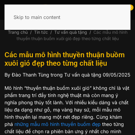
0
Skip to main content
Tìm
kiếm:
Trang chủ
Tin tức
Tư vấn quà tặng
Các mẫu mô hình
thuyền thuận buồm xuôi gió đẹp theo từng chất liệu
Các mẫu mô hình thuyền thuận buồm
xuôi gió đẹp theo từng chất liệu
By Đào Thanh Tùng
trong Tư vấn quà tặng
09/05/2025
Mô hình “thuyền thuận buồm xuôi gió” không chỉ là vật
phẩm trang trí đầy tính nghệ thuật mà còn mang ý
nghĩa phong thủy tốt lành. Với nhiều kiểu dáng và chất
liệu đa dạng như gỗ, mạ vàng hay sứ, mỗi mẫu mô
hình thuyền lại mang một nét đẹp riêng. Cùng khám
phá
những mẫu mô hình thuyền buồm đẹp
theo từng
chất liệu để chọn ra phiên bản ưng ý nhất cho mình