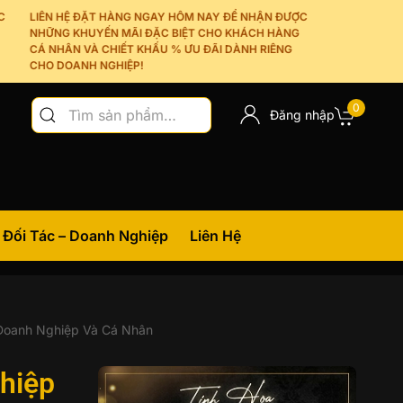
LIÊN HỆ ĐẶT HÀNG NGAY HÔM NAY ĐỂ NHẬN ĐƯỢC
NHỮNG KHUYẾN MÃI ĐẶC BIỆT CHO KHÁCH HÀNG
CÁ NHÂN VÀ CHIẾT KHẤU % ƯU ĐÃI DÀNH RIÊNG
CHO DOANH NGHIỆP!
Tìm
0
Đăng nhập
kiếm:
Đối Tác – Doanh Nghiệp
Liên Hệ
 Doanh Nghiệp Và Cá Nhân
hiệp