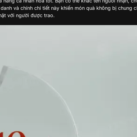
năng cá nhân hóa tốt. Bạn có thể khắc tên người nhận, ch
h danh và chính chi tiết này khiến món quà không bị chung 
hặt với người được trao.