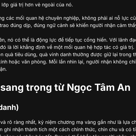
ớp giá trị hơn vẻ ngoài của nó.
ng các mối quan hệ chuyên nghiệp, không phải ai nỗ lực c
 trao đúng dịp, đúng ngữ cảnh sẽ khiến người nhận cảm th
ên, nó có thể là động lực để tiếp tục cống hiến. Với lãnh đạ
 đó là lời khẳng định về một mối quan hệ hợp tác có giá trị.
 quà tiêu dùng, quà vinh danh thường được giữ lại trong t
kính hoặc văn phòng. Mỗi lần nhìn lại, người nhận không ch
ận.
h sang trọng từ Ngọc Tâm An
 danh)
 và rõ ràng nhất, kỷ niệm chương mạ vàng gần như là lựa 
ghi nhận thành tích một cách chính thức, chỉn chu và có tí