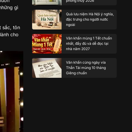
 luôn
phong thủy 2026
những gì
Quà lưu niệm Hà Nội ý nghĩa,
đặc trưng cho người nước
ngoài
 sắc, tôn
 dành cho
Văn khấn mùng 1 Tết chuẩn
nhất, đầy đủ và dễ đọc tại
nhà năm 2027
Văn khấn cúng ngày vía
Thần Tài mùng 10 tháng
Giêng chuẩn