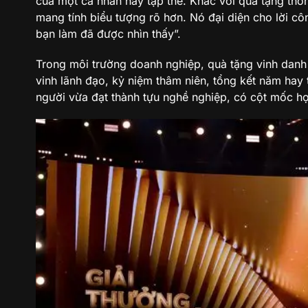
của một cá nhân hay tập thể. Khác với quà tặng thô
mang tính biểu tượng rõ hơn. Nó đại diện cho lời c
Cách chọn quà tặng vinh danh đúng và tinh tế
bạn làm đã được nhìn thấy”.
Kết luận
Trong môi trường doanh nghiệp, quà tặng vinh danh 
vinh lãnh đạo, kỷ niệm thâm niên, tổng kết năm hay 
người vừa đạt thành tựu nghề nghiệp, có cột mốc họ