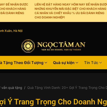
Y ĐỂ NHẬN ĐƯỢC
LIÊN HỆ ĐẶT HÀNG NGAY HÔM NAY ĐỂ NHẬN ĐƯỢC
HO KHÁCH HÀNG
NHỮNG KHUYẾN MÃI ĐẶC BIỆT CHO KHÁCH HÀNG
I DÀNH RIÊNG
CÁ NHÂN VÀ CHIẾT KHẤU % ƯU ĐÃI DÀNH RIÊNG
CHO DOANH NGHIỆP!
nh Xuân, Hà Nội
à Tặng Theo Đối Tượng
Quà sự kiện
Tin Tức
 vấn quà tặng
Quà Tặng Vinh Danh: 20+ Gợi Ý Trang Trọng Cho
ợi Ý Trang Trọng Cho Doanh Ng