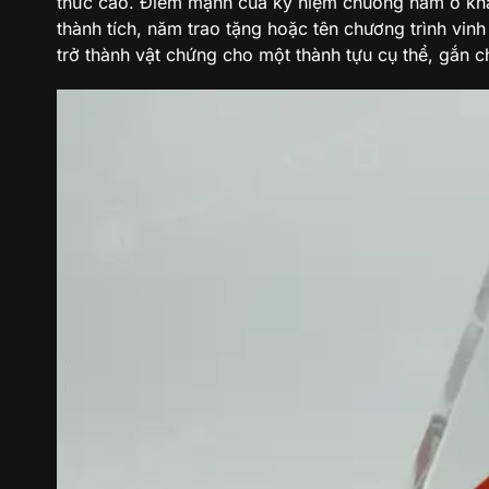
thức cao. Điểm mạnh của kỷ niệm chương nằm ở khả 
thành tích, năm trao tặng hoặc tên chương trình vin
trở thành vật chứng cho một thành tựu cụ thể, gắn c