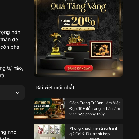
trọng hơn
 nhận để
 còn phải
ng tự hào,
rà.
Bài viết mới nhất
Cách Trang Trí Bàn Làm Việc
Đẹp: 10+ đồ trang trí bàn làm
việc hợp phong thủy
Phòng khách nên treo tranh
áng nhớ
gì? Gợi ý 10+ tranh hợp