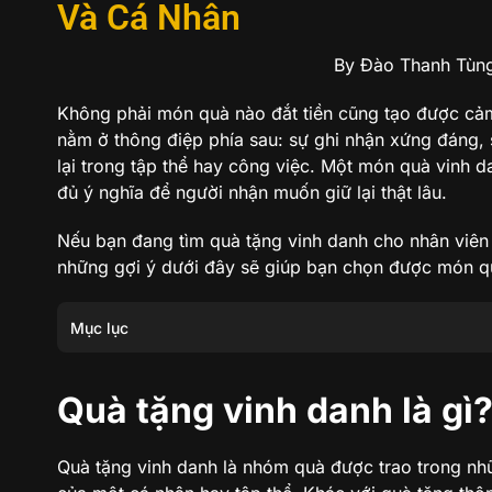
Và Cá Nhân
By Đào Thanh Tùn
Không phải món quà nào đắt tiền cũng tạo được cảm 
nằm ở thông điệp phía sau: sự ghi nhận xứng đáng, 
lại trong tập thể hay công việc. Một món quà vinh d
đủ ý nghĩa để người nhận muốn giữ lại thật lâu.
Nếu bạn đang tìm quà tặng vinh danh cho nhân viên x
những gợi ý dưới đây sẽ giúp bạn chọn được món quà 
Mục lục
Quà tặng vinh danh là gì?
Quà tặng vinh danh là gì
Ý nghĩa của quà tặng vinh danh
Quà tặng vinh danh là nhóm quà được trao trong nh
Gợi ý quà tặng vinh danh sang trọng từ Ngọc Tâm An