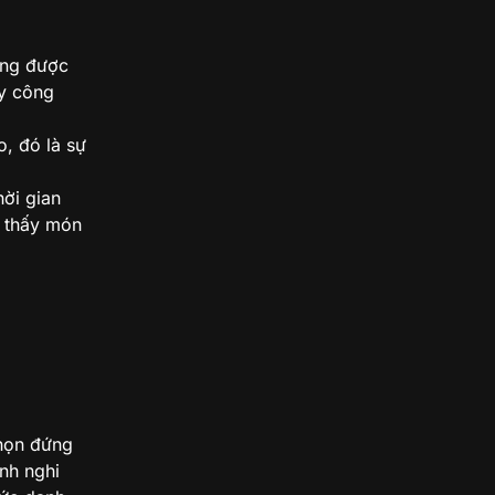
ũng được
ấy công
o, đó là sự
hời gian
ỉ thấy món
chọn đứng
nh nghi