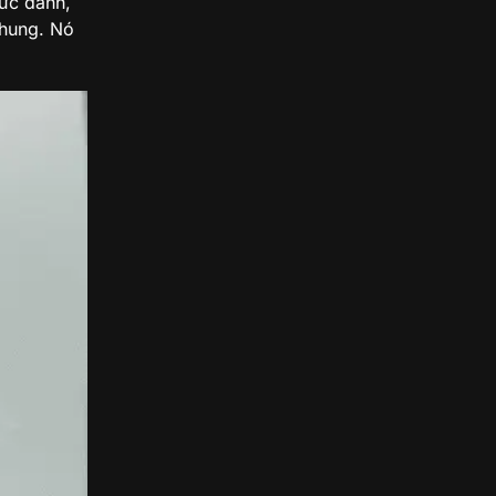
ức danh,
chung. Nó