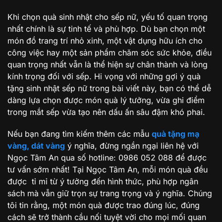
Khi chọn quà sinh nhật cho sếp nữ, yếu tố quan trọng
nhất chính là sự tinh tế và phù hợp. Dù bạn chọn một
món đồ trang trí nhỏ xinh, một vật dụng hữu ích cho
công việc hay một sản phẩm chăm sóc sức khỏe, điều
quan trọng nhất vẫn là thể hiện sự chân thành và lòng
kính trọng đối với sếp. Hi vọng với những gợi ý quà
tặng sinh nhật sếp nữ trong bài viết này, bạn có thể dễ
dàng lựa chọn được món quà lý tưởng, vừa ghi điểm
trong mắt sếp vừa tạo nên dấu ấn sâu đậm khó phai.
Nếu bạn đang tìm kiếm thêm các mẫu
quà tặng mạ
vàng, dát vàng
ý nghĩa, đừng ngần ngại liên hệ với
Ngọc Tâm An qua số hotline: 0986 052 088 để được
tư vấn sớm nhất! Tại Ngọc Tâm An, mỗi món quà đều
được tỉ mỉ từ ý tưởng đến hình thức, phù hợp ngân
sách mà vẫn giữ trọn sự trang trọng và ý nghĩa. Chúng
tôi tin rằng, một món quà được trao đúng lúc, đúng
cách sẽ trở thành cầu nối tuyệt vời cho mọi mối quan