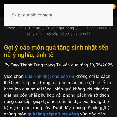
0
Skip to main content
Tìm
kiếm:
Trang chủ
Tin tức
Tư vấn quà tặng
Gợi ý các món quà
tặng sinh nhật sếp nữ ý nghĩa, tinh tế
Gợi ý các món quà tặng sinh nhật sếp
nữ ý nghĩa, tinh tế
By Đào Thanh Tùng
trong Tư vấn quà tặng
10/05/2025
Việc chọn
quà sinh nhật cho sếp nữ
không chỉ là cách
thể hiện lòng kính trọng mà còn phản ánh sự tinh tế và
khéo léo của người tặng. Món quà không chỉ cần đẹp
mắt mà còn phải phù hợp với phong cách và sở thích
riêng của sếp, giúp tạo nên dấu ấn đặc biệt trong dịp
kỷ niệm quan trọng này. Dưới đây, chúng tôi xin gợi ý
những món
quà tặng sếp nữ mạ vàng
vừa độc đáo