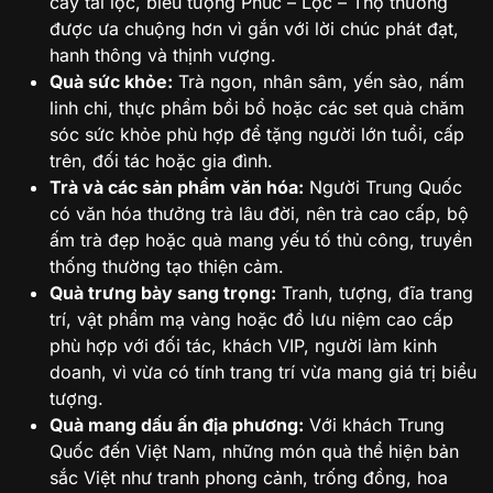
cây tài lộc, biểu tượng Phúc – Lộc – Thọ thường
được ưa chuộng hơn vì gắn với lời chúc phát đạt,
hanh thông và thịnh vượng.
Quà sức khỏe:
Trà ngon, nhân sâm, yến sào, nấm
linh chi, thực phẩm bồi bổ hoặc các set quà chăm
sóc sức khỏe phù hợp để tặng người lớn tuổi, cấp
trên, đối tác hoặc gia đình.
Trà và các sản phẩm văn hóa:
Người Trung Quốc
có văn hóa thưởng trà lâu đời, nên trà cao cấp, bộ
ấm trà đẹp hoặc quà mang yếu tố thủ công, truyền
thống thường tạo thiện cảm.
Quà trưng bày sang trọng:
Tranh, tượng, đĩa trang
trí, vật phẩm mạ vàng hoặc đồ lưu niệm cao cấp
phù hợp với đối tác, khách VIP, người làm kinh
doanh, vì vừa có tính trang trí vừa mang giá trị biểu
tượng.
Quà mang dấu ấn địa phương:
Với khách Trung
Quốc đến Việt Nam, những món quà thể hiện bản
sắc Việt như tranh phong cảnh, trống đồng, hoa