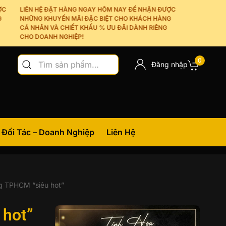
LIÊN HỆ ĐẶT HÀNG NGAY HÔM NAY ĐỂ NHẬN ĐƯỢC
NHỮNG KHUYẾN MÃI ĐẶC BIỆT CHO KHÁCH HÀNG
CÁ NHÂN VÀ CHIẾT KHẤU % ƯU ĐÃI DÀNH RIÊNG
CHO DOANH NGHIỆP!
Tìm
0
Đăng nhập
kiếm:
Đối Tác – Doanh Nghiệp
Liên Hệ
g TPHCM “siêu hot”
 hot”