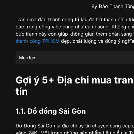
By Đào Thanh Tùn
Tranh mã đáo thành công từ lâu đã trở thành biểu t
bậc trong công việc cũng như cuộc sống. Không chỉ l
bức tranh này còn giúp không gian thêm phần sang
thành công TPHCM
đẹp, chất lượng và đúng ý nghĩa
Mục lục
Gợi ý 5+ Địa chỉ mua tranh mã đáo thành công TPHCM uy 
Gợi ý 5+ Địa chỉ mua tr
2. Kinh nghiệm khi chọn địa chỉ mua tranh mã đáo thàn
tín
1.1. Đồ đồng Sài Gòn
Đồ Đồng Sài Gòn là địa chỉ uy tín chuyên cung cấp
vàng 24K. Một trong những sản phẩm tiêu biểu là 