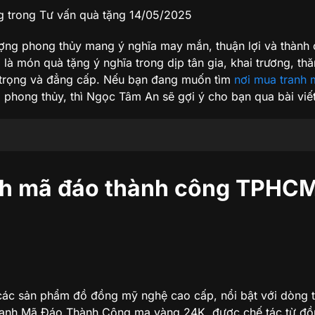
g
trong Tư vấn quà tặng
14/05/2025
ượng phong thủy mang ý nghĩa may mắn, thuận lợi và thành
à món quà tặng ý nghĩa trong dịp tân gia, khai trương, th
 trọng và đẳng cấp. Nếu bạn đang muốn tìm
nơi mua tranh
 phong thủy, thì Ngọc Tâm An sẽ gợi ý cho bạn qua bài viết
tín
anh mã đáo thành công TPHC
h công TPHCM
 các sản phẩm đồ đồng mỹ nghệ cao cấp, nổi bật với dòng 
Tranh Mã Đáo Thành Công mạ vàng 24K, được chế tác từ đ