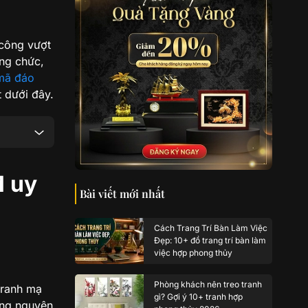
 công vượt
ăng chức,
 mã đáo
 dưới đây.
M uy
Bài viết mới nhất
Cách Trang Trí Bàn Làm Việc
Đẹp: 10+ đồ trang trí bàn làm
việc hợp phong thủy
Phòng khách nên treo tranh
tranh mạ
gì? Gợi ý 10+ tranh hợp
ồng nguyên