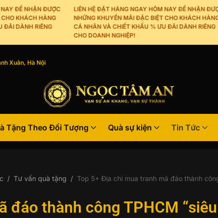
Y ĐỂ NHẬN ĐƯỢC
LIÊN HỆ ĐẶT HÀNG NGAY HÔM NAY ĐỂ NHẬN ĐƯỢC
HO KHÁCH HÀNG
NHỮNG KHUYẾN MÃI ĐẶC BIỆT CHO KHÁCH HÀNG
I DÀNH RIÊNG
CÁ NHÂN VÀ CHIẾT KHẤU % ƯU ĐÃI DÀNH RIÊNG
CHO DOANH NGHIỆP!
nh Xuân, Hà Nội
à Tặng Theo Đối Tượng
Quà sự kiện
Tin Tức
c
Tư vấn quà tặng
Top 5+ Địa chỉ mua tranh mã đáo thành côn
mã đáo thành công TPHCM “siêu