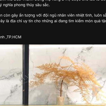
 ý nghĩa phong thủy sâu sắc.
còn gây ấn tượng với đội ngũ nhân viên nhiệt tình, luôn s
y là địa chỉ uy tín cho những ai đang tìm kiếm món quà t
Bình ,TP.HCM