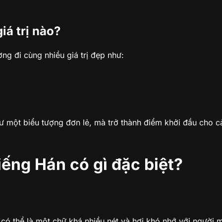
á trị nào?
ng đi cùng nhiều giá trị đẹp như:
 một biểu tượng đơn lẻ, mà trở thành điểm khởi đầu cho c
iếng Hán có gì đặc biệt?
 có thể là một chữ khá nhiều nét và hơi khó nhớ với người m