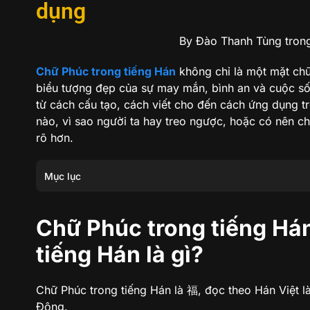
dụng
By Đào Thanh Tùng
tron
Chữ Phúc trong tiếng Hán
không chỉ là một mặt chữ
biểu tượng đẹp của sự may mắn, bình an và cuộc số
từ cách cấu tạo, cách viết cho đến cách ứng dụng t
nào, vì sao người ta hay treo ngược, hoặc có nên ch
rõ hơn.
Mục lục
Chữ Phúc trong tiếng Hán là gì? Ý nghĩa chữ Phúc trong t
Chữ Phúc trong tiếng Hán
Ý nghĩa của chữ Phúc trong văn hóa Á Đông
tiếng Hán là gì?
Cấu tạo chữ Phúc trong tiếng Hán có gì đặc biệt?
Chữ Phúc trong tiếng Hán là 福, đọc theo Hán Việt là
Cách đọc chữ Phúc trong tiếng Hán
Đông.