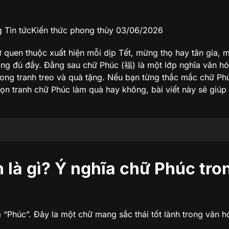
g Tin tứcKiến thức phong thủy
03/06/2026
 quen thuộc xuất hiện mỗi dịp Tết, mừng thọ hay tân gia, m
ng đủ đầy. Đằng sau chữ Phúc (福) là một lớp nghĩa văn hó
rong tranh treo và quà tặng. Nếu bạn từng thắc mắc chữ Phú
ọn tranh chữ Phúc làm quà hay không, bài viết này sẽ giúp
iếng Hán là gì?
 là gì?
Ý nghĩa chữ Phúc tro
 “Phúc”. Đây la một chữ mang sắc thái tốt lành trong văn h