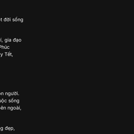
t đời sống
í, gia đạo
 Phúc
y Tết,
on người.
cuộc sống
bên ngoài,
ng đẹp,