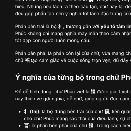
hiểu. Nhưng nếu tách ra theo cấu tạo, chữ này lại d
đều góp phần tạo nên ý nghĩa tốt lành đặc trưng củ
Phần bên trái là bộ
礻
, thường gắn với
yếu tố tâm li
Phúc không chỉ mang nghĩa may mắn theo cảm nhận 
tốt đẹp con người luôn mong cầu.
Phần bên phải là phần còn lại của chữ, vừa mang chứ
chữ
福
tạo cảm giác về cuộc sống trọn vẹn, đủ đầy
Ý nghĩa của từng bộ trong chữ P
Để dễ hình dung, chữ Phúc viết là
福
được giải thích
này thiên về gợi nghĩa, dễ nhớ, giúp người đọc cảm 
礻 (thị):
là bộ đứng bên trái của chữ
福,
liên quan
cho chữ Phúc mang sắc thái của điều lành, sự 
畐
: là phần bên phải của chữ
福
. Trong cách hiể