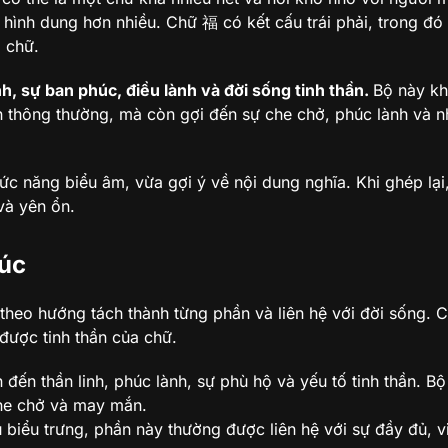
ễ hình dung hơn nhiều. Chữ 福 có kết cấu trái phải, trong đ
a chữ.
nh, sự ban phúc, điều lành và đời sống tinh thần.
Bộ này kh
thông thường, mà còn gợi đến sự che chở, phúc lành và n
c năng biểu âm, vừa gợi ý về nội dung nghĩa. Khi ghép lại,
 và yên ổn.
húc
 theo hướng tách thành từng phần và liên hệ với đời sống. 
được tinh thần của chữ.
 đến thần linh, phúc lành, sự phù hộ và yếu tố tinh thần. B
che chở và may mắn.
u biểu trưng, phần này thường được liên hệ với sự đầy đủ, 