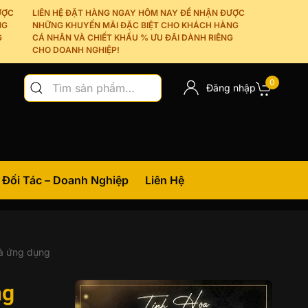
C
LIÊN HỆ ĐẶT HÀNG NGAY HÔM NAY ĐỂ NHẬN ĐƯỢC
NHỮNG KHUYẾN MÃI ĐẶC BIỆT CHO KHÁCH HÀNG
CÁ NHÂN VÀ CHIẾT KHẤU % ƯU ĐÃI DÀNH RIÊNG
CHO DOANH NGHIỆP!
Tìm
0
Đăng nhập
kiếm:
Đối Tác – Doanh Nghiệp
Liên Hệ
và ứng dụng
ng