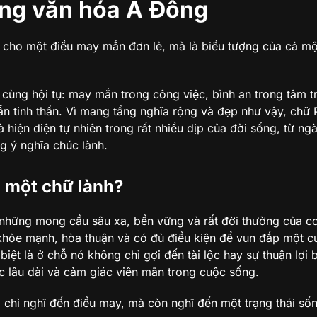
ong văn hóa Á Đông
 cho một điều may mắn đơn lẻ, mà là biểu tượng của cả mộ
 cùng hội tụ: may mắn trong công việc, bình an trong tâm tr
ẫn tinh thần. Vì mang tầng nghĩa rộng và đẹp như vậy, chữ
hiện diện tự nhiên trong rất nhiều dịp của đời sống, từ ngà
 ý nghĩa chúc lành.
à một chữ lành?
những mong cầu sâu xa, bền vững và rất đời thường của c
khỏe mạnh, hòa thuận và có đủ điều kiện để vun đắp một 
iệt là ở chỗ nó không chỉ gợi đến tài lộc hay sự thuận lợi 
c lâu dài và cảm giác viên mãn trong cuộc sống.
g chỉ nghĩ đến điều may, mà còn nghĩ đến một trạng thái số