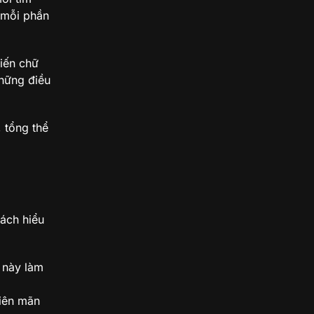
ó mỗi phần
iến chữ
hững điều
 tổng thể
Cách hiểu
ộ này làm
viên mãn