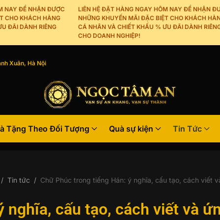
NAY ĐỂ NHẬN ĐƯỢC
LIÊN HỆ ĐẶT HÀNG NGAY HÔM NAY ĐỂ NHẬN ĐƯỢ
 CHO KHÁCH HÀNG
NHỮNG KHUYẾN MÃI ĐẶC BIỆT CHO KHÁCH HÀNG
ĐÃI DÀNH RIÊNG
CÁ NHÂN VÀ CHIẾT KHẤU % ƯU ĐÃI DÀNH RIÊNG
CHO DOANH NGHIỆP!
nh Xuân, Hà Nội
à Tặng Theo Đối Tượng
Quà sự kiện
Tin Tức
Tin tức
Chữ Phúc trong tiếng Hán: ý nghĩa, cấu tạo, cách viết 
 nghĩa, cấu tạo, cách viết và ứ