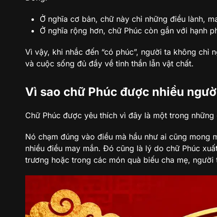
Cách viết chữ Phúc trong tiếng Hán đúng và dễ nhớ
Ở nghĩa cơ bản, chữ này chỉ những điều lành, 
Ở nghĩa rộng hơn, chữ Phúc còn gắn với hạnh p
Vì sao ngày Tết người ta hay treo chữ Phúc ngược?
Vì vậy, khi nhắc đến “có phúc”, người ta không chỉ n
Những câu chúc, thành ngữ hay liên quan đến chữ Phúc
và cuộc sống đủ đầy về tinh thần lẫn vật chất.
Chữ Phúc trong tranh treo và quà tặng có ý nghĩa gì?
Vì sao chữ Phúc được nhiều ngườ
Câu hỏi thường gặp
Chữ Phúc được yêu thích vì đây là một trong những
Nó chạm đúng vào điều mà hầu như ai cũng mong muố
nhiều điều may mắn. Đó cũng là lý do chữ Phúc xuất
trương hoặc trong các món quà biếu cha mẹ, người t