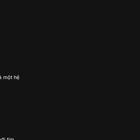
ả một hệ
ới tìm