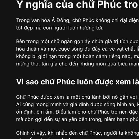
Ý nghĩa của chữ Phúc tr
Trong văn hóa Á Đông, chữ Phúc không chỉ đại diện
tốt đẹp mà con người luôn hướng tới.
Bên trong một chữ ngắn gọn ấy chứa giá trị tích cực
hòa thuận và một cuộc sống đủ đầy cả về vật chất l
không bị giới hạn trong một hoàn cảnh riêng nào, mà 
mừng thọ, tân gia cho đến những món quà biếu mang
Vì sao chữ Phúc luôn được xem l
Chữ Phúc được xem là một chữ lành bởi nó gắn với 
Ai cũng mong mình và gia đình được sống bình an, 
ổn định, êm ấm. Điều làm cho chữ Phúc trở nên đặc b
mà còn gợi đến sự an yên bên trong, niềm hạnh phú
Chính vì vậy, khi nhắc đến chữ Phúc, người ta khôn