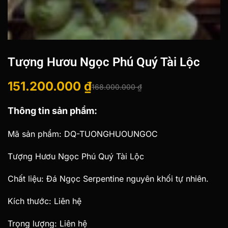
Tượng Hươu Ngọc Phú Quý Tài Lộc
151.200.000
₫
168.000.000
₫
Giá
Giá
Thông tin sản phẩm:
gốc
hiện
là:
tại
Mã sản phẩm: DQ-TUONGHUOUNGOC
168.000.000 ₫.
là:
Tượng Hươu Ngọc Phú Quý Tài Lộc
151.200.000 ₫.
Chất liệu: Đá Ngọc Serpentine nguyên khối tự nhiên.
Kích thước: Liên hệ
Trọng lượng: Liên hệ