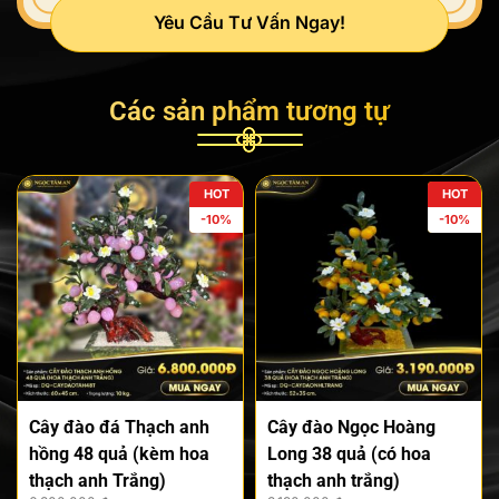
Yêu Cầu Tư Vấn Ngay!
Các sản phẩm tương tự
HOT
HOT
-10%
-10%
Cây đào đá Thạch anh
Cây đào Ngọc Hoàng
hồng 48 quả (kèm hoa
Long 38 quả (có hoa
thạch anh Trắng)
thạch anh trắng)