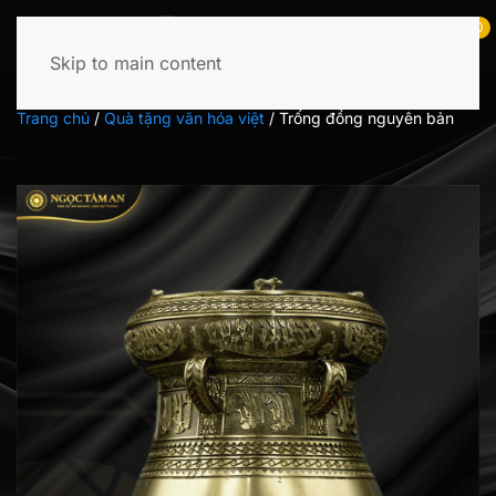
0
Skip to main content
Tìm
kiếm:
Trang chủ
/
Quà tặng văn hóa việt
/
Trống đồng nguyên bản