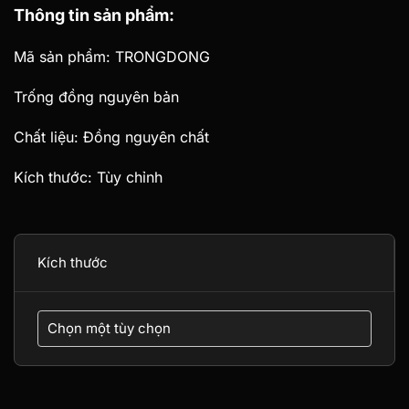
Thông tin sản phẩm:
giá:
từ
Mã sản phẩm: TRONGDONG
1.250.000 ₫
Trống đồng nguyên bản
đến
Chất liệu: Đồng nguyên chất
7.500.000 ₫
Kích thước: Tùy chỉnh
Kích thước