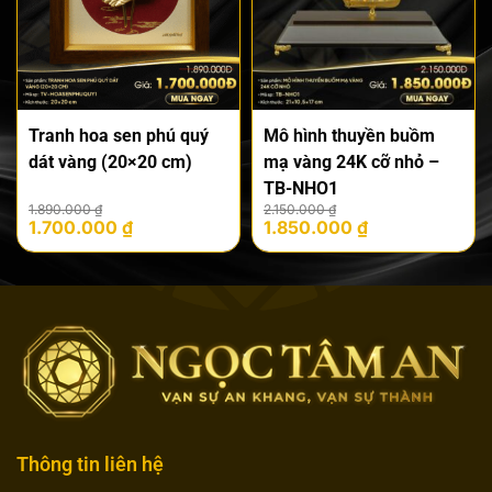
Tranh hoa sen phú quý
Mô hình thuyền buồm
dát vàng (20×20 cm)
mạ vàng 24K cỡ nhỏ –
TB-NHO1
Giá
Giá
Giá
Giá
1.890.000
₫
2.150.000
₫
1.700.000
₫
1.850.000
₫
gốc
hiện
gốc
hiện
là:
tại
là:
tại
1.890.000 ₫.
là:
2.150.000 ₫.
là:
1.700.000 ₫.
1.850.000 ₫.
Thông tin liên hệ