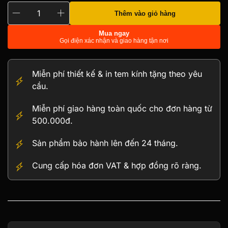
Thêm vào giỏ hàng
Trống
đồng
Mua ngay
Gọi điện xác nhận và giao hàng tận nơi
nguyên
bản
số
Miễn phí thiết kế & in tem kính tặng theo yêu
lượng
cầu.
Miễn phí giao hàng toàn quốc cho đơn hàng từ
500.000đ.
Sản phẩm bảo hành lên đến 24 tháng.
Cung cấp hóa đơn VAT & hợp đồng rõ ràng.