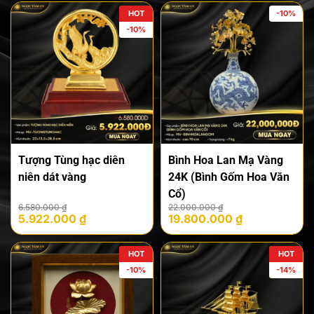
HOT
-10%
-10%
Tượng Tùng hạc diên
Bình Hoa Lan Mạ Vàng
niên dát vàng
24K (Bình Gốm Hoa Văn
Cổ)
Giá
Giá
Giá
Giá
6.580.000
₫
22.000.000
₫
5.922.000
₫
19.800.000
₫
gốc
hiện
gốc
hiện
là:
tại
là:
tại
6.580.000 ₫.
là:
22.000.000 ₫.
là:
HOT
HOT
5.922.000 ₫.
19.800.000 ₫.
-10%
-14%