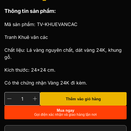
Giá
Giá
Thông tin sản phẩm:
gốc
hiện
là:
tại
Mã sản phẩm: TV-KHUEVANCAC
3.150.000 ₫.
là:
Tranh Khuê văn các
2.835.000 ₫.
Chất liệu: Lá vàng nguyên chất, dát vàng 24K, khung
gỗ.
Kích thước: 24×24 cm.
Có thẻ chứng nhận Vàng 24K đi kèm.
Thêm vào giỏ hàng
Tranh
Khuê
Mua ngay
Gọi điện xác nhận và giao hàng tận nơi
văn
các
dát