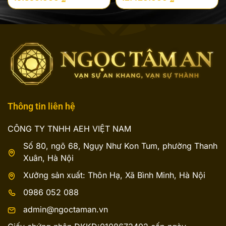
3.200.000 ₫
là:
tại
đến
13.800.000 ₫.
là:
19.350.000 ₫
12.420.000 ₫.
Thông tin liên hệ
CÔNG TY TNHH AEH VIỆT NAM
Số 80, ngõ 68, Ngụy Như Kon Tum, phường Thanh
Xuân, Hà Nội
Xưởng sản xuất: Thôn Hạ, Xã Bình Minh, Hà Nội
0986 052 088
admin@ngoctaman.vn