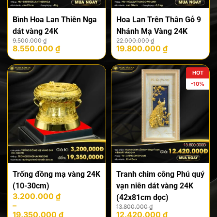
Bình Hoa Lan Thiên Nga
Hoa Lan Trên Thân Gỗ 9
dát vàng 24K
Nhánh Mạ Vàng 24K
Giá
Giá
Giá
Giá
9.500.000
₫
22.000.000
₫
8.550.000
₫
19.800.000
₫
gốc
hiện
gốc
hiện
là:
tại
là:
tại
9.500.000 ₫.
là:
22.000.000 ₫.
là:
HOT
8.550.000 ₫.
19.800.000 ₫.
-10%
Trống đồng mạ vàng 24K
Tranh chim công Phú quý
(10-30cm)
vạn niên dát vàng 24K
Khoảng
3.200.000
₫
(42x81cm dọc)
giá:
–
Giá
Giá
13.800.000
₫
từ
19.350.000
₫
12.420.000
₫
gốc
hiện