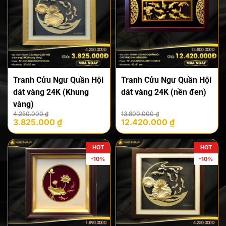
Tranh Cửu Ngư Quần Hội
Tranh Cửu Ngư Quần Hội
dát vàng 24K (Khung
dát vàng 24K (nền đen)
vàng)
Giá
Giá
Giá
Giá
4.250.000
₫
13.800.000
₫
3.825.000
₫
12.420.000
₫
gốc
hiện
gốc
hiện
là:
tại
là:
tại
4.250.000 ₫.
là:
13.800.000 ₫.
là:
HOT
HOT
3.825.000 ₫.
12.420.000 ₫.
-10%
-10%