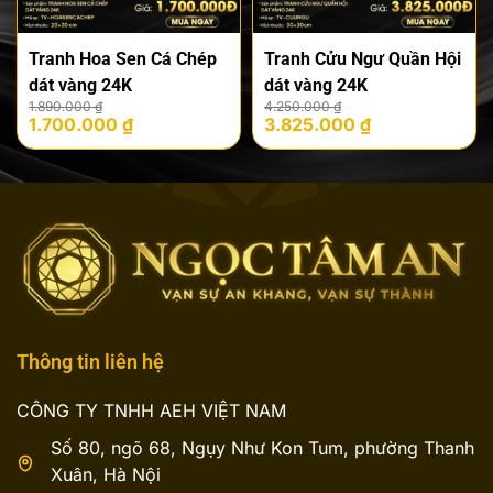
Tranh Hoa Sen Cá Chép
Tranh Cửu Ngư Quần Hội
dát vàng 24K
dát vàng 24K
Giá
Giá
Giá
Giá
1.890.000
₫
4.250.000
₫
1.700.000
₫
3.825.000
₫
gốc
hiện
gốc
hiện
là:
tại
là:
tại
1.890.000 ₫.
là:
4.250.000 ₫.
là:
1.700.000 ₫.
3.825.000 ₫.
Thông tin liên hệ
CÔNG TY TNHH AEH VIỆT NAM
Số 80, ngõ 68, Ngụy Như Kon Tum, phường Thanh
Xuân, Hà Nội