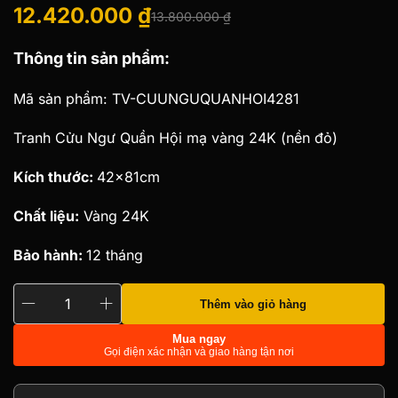
12.420.000
₫
13.800.000
₫
Giá
Giá
Thông tin sản phẩm:
gốc
hiện
là:
tại
Mã sản phẩm: TV-CUUNGUQUANHOI4281
13.800.000 ₫.
là:
Tranh Cửu Ngư Quần Hội mạ vàng 24K (nền đỏ)
12.420.000 ₫.
Kích thước:
42x81cm
Chất liệu:
Vàng 24K
Bảo hành:
12 tháng
Thêm vào giỏ hàng
Tranh
Cửu
Mua ngay
Gọi điện xác nhận và giao hàng tận nơi
Ngư
Quần