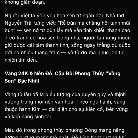
không gián đoạn.
Người Việt ta vốn yêu hoa sen từ ngàn đời. Nhà thơ
Nguyễn Trãi từng viết: “Rễ bùn mà chẳng hôi tanh mùi
bùn” — sen nở từ bùn lầy mà vẫn tinh khiết, thanh cao.
Treo tranh có hoa sen trong nhà, người ta mong muốn
giữ được cái tâm thanh tịnh, sống ngay thẳng dù cuộc
đời có nhiều thăng trầm — và từ đó mà phúc lộc tự
nhiên tìm đến.
Vàng 24K & Nền Đỏ: Cặp Đôi Phong Thủy “Vàng
Son” Bậc Nhất
Vàng từ lâu đã là biểu tượng của quyền quý và thịnh
vượng trong mọi nền văn hóa. Theo ngũ hành, vàng
thuộc hành Kim — đại diện cho sự kiên cố, bền vững
và khả năng sinh tài.
Màu đỏ trong phong thủy phương Đông mang năng
lượng dương mạnh mẽ nhất. Đỏ kích hoạt dương khí,