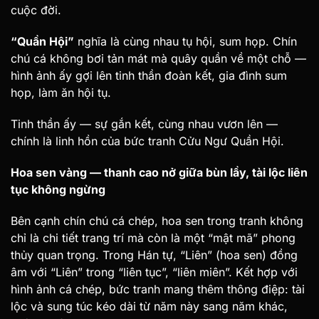
cuộc đời.
“Quần Hội”
nghĩa là cùng nhau tụ hội, sum họp. Chín
chú cá không bơi tản mát mà quây quần về một chỗ —
hình ảnh ấy gợi lên tinh thần đoàn kết, gia đình sum
họp, làm ăn hội tụ.
Tinh thần ấy — sự gắn kết, cùng nhau vươn lên —
chính là linh hồn của bức tranh Cửu Ngư Quần Hội.
Hoa sen vàng — thanh cao nở giữa bùn lầy, tài lộc liên
tục không ngừng
Bên cạnh chín chú cá chép, hoa sen trong tranh không
chỉ là chi tiết trang trí mà còn là một “mật mã” phong
thủy quan trọng. Trong Hán tự, “Liên” (hoa sen) đồng
âm với “Liên” trong “liên tục”, “liên miên”. Kết hợp với
hình ảnh cá chép, bức tranh mang thêm thông điệp: tài
lộc và sung túc kéo dài từ năm này sang năm khác,