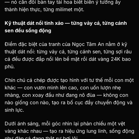
— nó cần đôi bàn tay tài hoa biết biến ý tưởng ấy
thành hiện thực, từng milimet một.
Kỹ thuật dát nổi tinh xảo — từng vảy cá, từng cánh
sen đều sống động
Điểm đặc biệt của tranh của Ngọc Tâm An nằm ở kỹ
thuật dát nổi: từng vảy cá, từng cánh sen, từng sợi râu
cá đều được đắp nổi lên bề mặt rồi dát vàng 24K bao
phủ.
Chín chú cá chép được tạo hình với tư thế mỗi con một
khác — con vươn mình lên cao, con uốn lượn nhẹ
nhàng, con xoay đầu như đang nô đùa — không con
nào giống con nào, tạo ra bố cục đầy chuyển động và
sinh lực.
Dưới ánh sáng, mỗi góc nhìn lại phản chiếu một vệt
vàng khác nhau — tạo ra hiệu ứng lung linh, sống động
như đàn cá đang thật sự bơi lội.