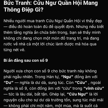
Bức Tranh: Cửu Ngư Quần Hội Mang
Thông Điệp Gì?
Nhiều người mua tranh Cửu Ngư Quần Hội vì thấy đẹp
— điều đó hoàn toàn đủ để quyết định. Nhưng nếu biết
thêm tầng nghĩa ẩn chứa bên trong, bạn sẽ thấy mình
không chỉ đang chọn một món đồ trang trí, mà đang
rước về nhà cả một lời chúc lành được mã hóa qua
từng nét vẽ.
Bí ẩn đằng sau con số 9
Người xưa chọn con số 9 cho bức tranh này không
phải ngẫu nhiên. Trong Hán tự,
“Ngư”
đồng âm với
“Dư”
— nghĩa là dư dả, sung túc. Còn
“Cửu”
, ngoài
nghĩa là số 9, còn đồng âm với “cửu” trong
“vĩnh cửu”
— tức là lâu dài, bất tận. Ghép lại,
“Cửu Ngư”
là lời
nguyện cầu cho sự dư dả trường tồn, sung túc mãi mãi
— không phải chỉ một năm, một mùa, mà là suốt cả