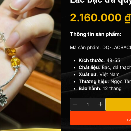
2.160.000
₫
Giá
Giá
Thông tin sản phẩm:
gốc
hiện
Mã sản phẩm: DQ-LACBAC
là:
tại
Kích thước
: 49-55
Chất liệu
: Bạc, đá thạc
2.400.000 
là:
Xuất xứ
: Việt Nam
Thương hiệu
: Ngọc Tâ
2.160.000 ₫
Bảo hành
: 12 tháng
Lắc
bạc
Gọ
đá
quý