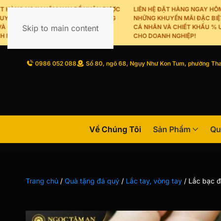
ÀNG NGAY HÔM NAY ĐỂ NHẬN ĐƯỢC
LIÊN HỆ ĐẶT HÀNG NGAY HÔM NA
 MÃI ĐẶC BIỆT CHO KHÁCH HÀNG
NHỮNG KHUYẾN MÃI ĐẶC BIỆT C
IẾT KHẤU % ƯU ĐÃI DÀNH RIÊNG
Skip to main content
CÁ NHÂN VÀ CHIẾT KHẤU % ƯU ĐÃ
HIỆP!
CHO DOANH NGHIỆP!
0986 052 088
Số 80, ngõ 68, Ngụy Như Kon Tum, phường Tha
Về Chúng Tôi
Sản Phẩm
Qu
Trang chủ
/
Quà tặng đá quý
/
Lắc tay, vòng tay
/
Lắc bạc 