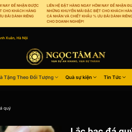
Y ĐỂ NHẬN ĐƯỢC
LIÊN HỆ ĐẶT HÀNG NGAY HÔM NAY ĐỂ NHẬN ĐƯỢC
HO KHÁCH HÀNG
NHỮNG KHUYẾN MÃI ĐẶC BIỆT CHO KHÁCH HÀNG
I DÀNH RIÊNG
CÁ NHÂN VÀ CHIẾT KHẤU % ƯU ĐÃI DÀNH RIÊNG
CHO DOANH NGHIỆP!
nh Xuân, Hà Nội
à Tặng Theo Đối Tượng
Quà sự kiện
Tin Tức
đá quý
Lắc bạc đá qu