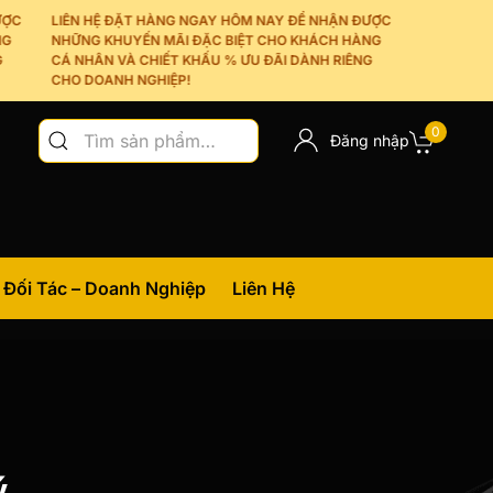
LIÊN HỆ ĐẶT HÀNG NGAY HÔM NAY ĐỂ NHẬN ĐƯỢC
NHỮNG KHUYẾN MÃI ĐẶC BIỆT CHO KHÁCH HÀNG
CÁ NHÂN VÀ CHIẾT KHẤU % ƯU ĐÃI DÀNH RIÊNG
CHO DOANH NGHIỆP!
Tìm
0
Đăng nhập
kiếm:
Đối Tác – Doanh Nghiệp
Liên Hệ
ý