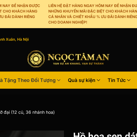
Y ĐỂ NHẬN ĐƯỢC
LIÊN HỆ ĐẶT HÀNG NGAY HÔM NAY ĐỂ NHẬN ĐƯỢC
HO KHÁCH HÀNG
NHỮNG KHUYẾN MÃI ĐẶC BIỆT CHO KHÁCH HÀNG
I DÀNH RIÊNG
CÁ NHÂN VÀ CHIẾT KHẤU % ƯU ĐÃI DÀNH RIÊNG
CHO DOANH NGHIỆP!
nh Xuân, Hà Nội
à Tặng Theo Đối Tượng
Quà sự kiện
Tin Tức
 đại (12 củ, 36 nhánh hoa)
Hồ hoa sen dát