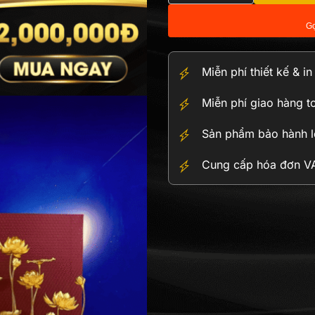
hoa
Gọ
sen
dát
vàng
Miễn phí thiết kế & i
24K
cỡ
Miễn phí giao hàng t
đại
(12
Sản phẩm bảo hành lê
củ,
36
Cung cấp hóa đơn VAT
nhánh
hoa)
số
lượng