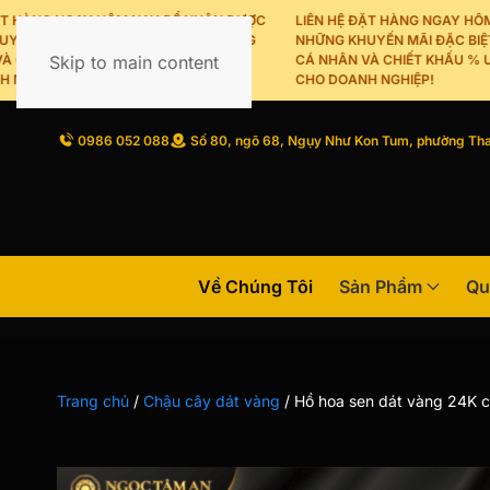
HÀNG NGAY HÔM NAY ĐỂ NHẬN ĐƯỢC
LIÊN HỆ ĐẶT HÀNG NGAY HÔM NA
 MÃI ĐẶC BIỆT CHO KHÁCH HÀNG
NHỮNG KHUYẾN MÃI ĐẶC BIỆT C
IẾT KHẤU % ƯU ĐÃI DÀNH RIÊNG
Skip to main content
CÁ NHÂN VÀ CHIẾT KHẤU % ƯU ĐÃ
HIỆP!
CHO DOANH NGHIỆP!
0986 052 088
Số 80, ngõ 68, Ngụy Như Kon Tum, phường Tha
Về Chúng Tôi
Sản Phẩm
Qu
Trang chủ
/
Chậu cây dát vàng
/
Hồ hoa sen dát vàng 24K cỡ