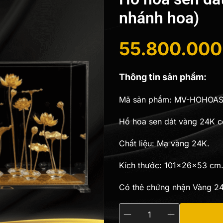
nhánh hoa)
55.800.00
Giá
Giá
Thông tin sản phẩm:
gốc
hiện
Mã sản phẩm: MV-HOHOA
là:
tại
Hồ hoa sen dát vàng 24K cỡ
62.000.000
là:
Chất liệu: Mạ vàng 24K.
55.800.000
Kích thước: 101x26x53 cm
Có thẻ chứng nhận Vàng 24
Hồ