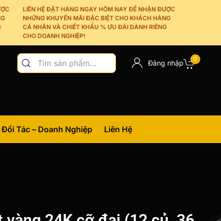
LIÊN HỆ ĐẶT HÀNG NGAY HÔM NAY ĐỂ NHẬN ĐƯỢC
NHỮNG KHUYẾN MÃI ĐẶC BIỆT CHO KHÁCH HÀNG
CÁ NHÂN VÀ CHIẾT KHẤU % ƯU ĐÃI DÀNH RIÊNG
CHO DOANH NGHIỆP!
Tìm
0
Đăng nhập
kiếm:
Đối Tác – Doanh Nghiệp
Liên Hệ
 vàng 24K cỡ đại (12 củ, 36