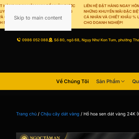
HÀNG NGAY HÔM NAY ĐỂ NHẬN ĐƯỢC
LIÊN HỆ ĐẶT HÀNG NGAY HÔM N
 MÃI ĐẶC BIỆT CHO KHÁCH HÀNG
NHỮNG KHUYẾN MÃI ĐẶC BIỆT C
HIẾT KHẤU % ƯU ĐÃI DÀNH RIÊNG
Skip to main content
CÁ NHÂN VÀ CHIẾT KHẤU % ƯU Đ
HIỆP!
CHO DOANH NGHIỆP!
0986 052 088
Số 80, ngõ 68, Ngụy Như Kon Tum, phường Tha
Về Chúng Tôi
Sản Phẩm
Qu
Trang chủ
/
Chậu cây dát vàng
/
Hồ hoa sen dát vàng 24K (