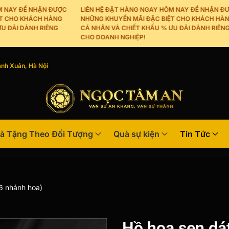
AY ĐỂ NHẬN ĐƯỢC
LIÊN HỆ ĐẶT HÀNG NGAY HÔM NAY ĐỂ NHẬN ĐƯỢC
HO KHÁCH HÀNG
NHỮNG KHUYẾN MÃI ĐẶC BIỆT CHO KHÁCH HÀNG
ÃI DÀNH RIÊNG
CÁ NHÂN VÀ CHIẾT KHẤU % ƯU ĐÃI DÀNH RIÊNG
CHO DOANH NGHIỆP!
nh Xuân, Hà Nội
à Tặng Theo Đối Tượng
Quà sự kiện
Tin Tức
6 nhánh hoa)
Hồ hoa sen dá