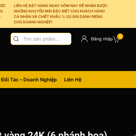
LIÊN HỆ ĐẶT HÀNG NGAY HÔM NAY ĐỂ NHẬN ĐƯỢC
NHỮNG KHUYẾN MÃI ĐẶC BIỆT CHO KHÁCH HÀNG
CÁ NHÂN VÀ CHIẾT KHẤU % ƯU ĐÃI DÀNH RIÊNG
CHO DOANH NGHIỆP!
Tìm
0
Đăng nhập
kiếm:
Đối Tác – Doanh Nghiệp
Liên Hệ
t vàng 24K (6 nhánh hoa)