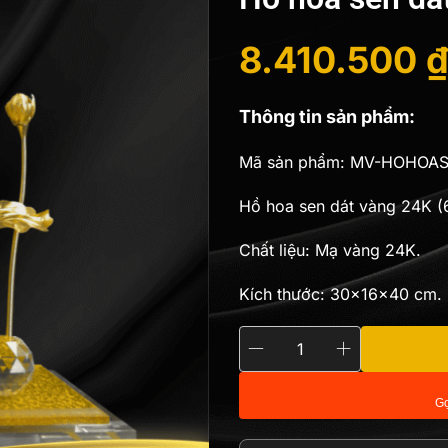
8.410.500
Giá
Giá
Thông tin sản phẩm:
gốc
hiện
Mã sản phẩm: MV-HOHOA
là:
tại
Hồ hoa sen dát vàng 24K (
9.345.000 ₫
là:
Chất liệu: Mạ vàng 24K.
8.410.500 ₫
Kích thước: 30x16x40 cm.
Hồ
hoa
Gọ
sen
dát