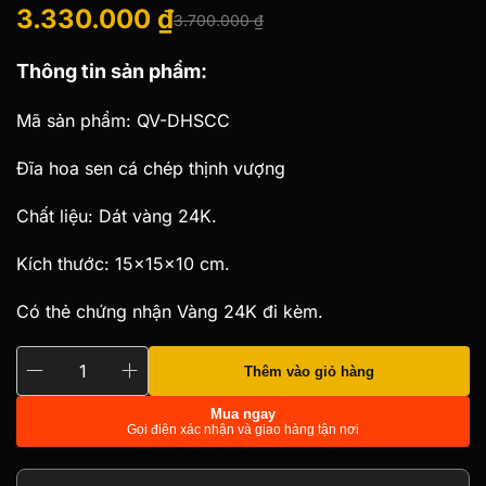
3.330.000
₫
3.700.000
₫
Giá
Giá
Thông tin sản phẩm:
gốc
hiện
là:
tại
Mã sản phẩm: QV-DHSCC
3.700.000 ₫.
là:
Đĩa hoa sen cá chép thịnh vượng
3.330.000 ₫.
Chất liệu: Dát vàng 24K.
Kích thước: 15x15x10 cm.
Có thẻ chứng nhận Vàng 24K đi kèm.
Thêm vào giỏ hàng
Đĩa
hoa
Mua ngay
Gọi điện xác nhận và giao hàng tận nơi
sen
cá