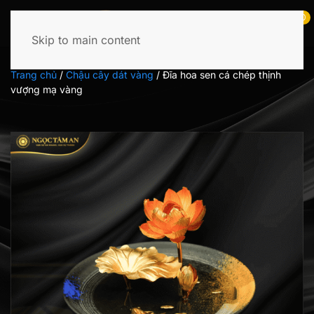
0
Skip to main content
Tìm
kiếm:
Trang chủ
/
Chậu cây dát vàng
/
Đĩa hoa sen cá chép thịnh
vượng mạ vàng