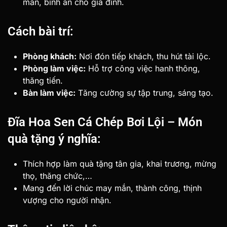
mắn, bình an cho gia đình.
Cách bài trí:
Phòng khách:
Nơi đón tiếp khách, thu hút tài lộc.
Phòng làm việc:
Hỗ trợ công việc hanh thông,
thăng tiến.
Bàn làm việc:
Tăng cường sự tập trung, sáng tạo.
Đĩa Hoa Sen Cá Chép Bơi Lội – Món
quà tặng ý nghĩa:
Thích hợp làm quà tặng tân gia, khai trương, mừng
thọ, thăng chức,…
Mang đến lời chúc may mắn, thành công, thịnh
vượng cho người nhận.