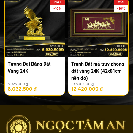
HOT
HOT
3.825.000 ₫.
1.850.000 ₫.
-10%
-10%
Tượng Đại Bàng Dát
Tranh Bát mã truy phong
Vàng 24K
dát vàng 24K (42x81cm
nền đỏ)
Giá
Giá
Giá
Giá
8.925.000
₫
13.800.000
₫
8.032.500
₫
12.420.000
₫
gốc
hiện
gốc
hiện
là:
tại
là:
tại
8.925.000 ₫.
là:
13.800.000 ₫.
là:
8.032.500 ₫.
12.420.000 ₫.