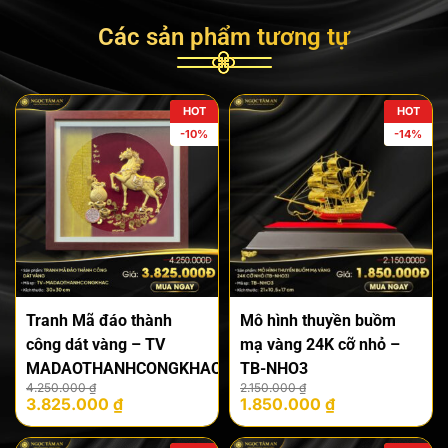
Các sản phẩm tương tự
HOT
HOT
-10%
-14%
Tranh Mã đáo thành
Mô hình thuyền buồm
công dát vàng – TV
mạ vàng 24K cỡ nhỏ –
MADAOTHANHCONGKHAC
TB-NHO3
Giá
Giá
Giá
Giá
4.250.000
₫
2.150.000
₫
3.825.000
₫
1.850.000
₫
gốc
hiện
gốc
hiện
là:
tại
là:
tại
4.250.000 ₫.
là:
2.150.000 ₫.
là: